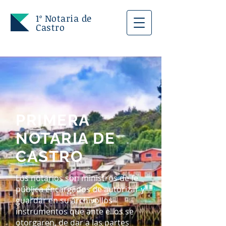
1º Notaria de
Castro
PRIMERA
NOTARIA DE
CASTRO
Los notarios son ministros de fe
pública encargados de autorizar y
guardar en su archivo los
instrumentos que ante ellos se
otorgaren, de dar a las partes